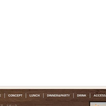
E
CONCEPT
LUNCH
DINNER&PARTY
DRINK
ACCESS
リア ステッラ