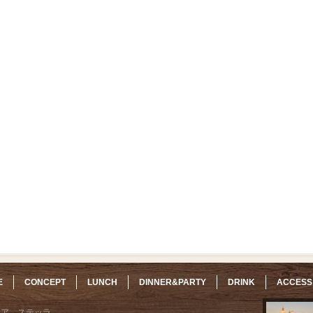
E
CONCEPT
LUNCH
DINNER&PARTY
DRINK
ACCESS
リア ステッラ