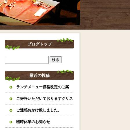
ブログトップ
最近の投稿
ランチメニュー価格改定のご案
内。
ご好評いただいておりますクリス
マスオードブルとイタリアンおせ
ご迷惑おかけ致しました。
ちのご案内になります。
臨時休業のお知らせ