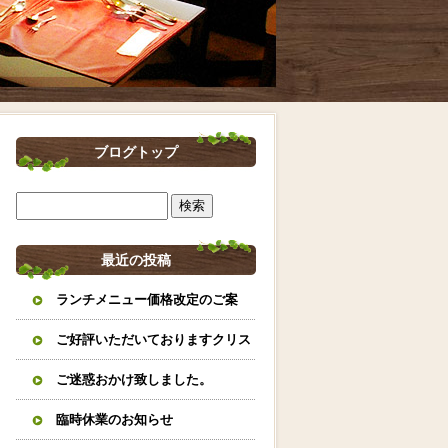
ブログトップ
最近の投稿
ランチメニュー価格改定のご案
内。
ご好評いただいておりますクリス
マスオードブルとイタリアンおせ
ご迷惑おかけ致しました。
ちのご案内になります。
臨時休業のお知らせ