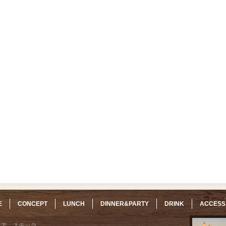
E
CONCEPT
LUNCH
DINNER&PARTY
DRINK
ACCESS
リア ステッラ