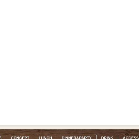
E
CONCEPT
LUNCH
DINNER&PARTY
DRINK
ACCESS