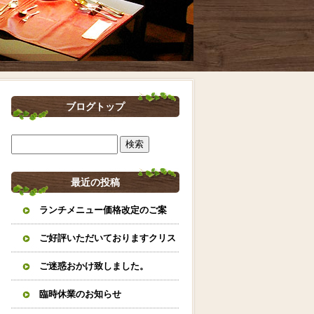
ブログトップ
最近の投稿
ランチメニュー価格改定のご案
内。
ご好評いただいておりますクリス
マスオードブルとイタリアンおせ
ご迷惑おかけ致しました。
ちのご案内になります。
臨時休業のお知らせ