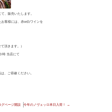
にて、販売いたします。
たお客様には、赤or白ワインを
せて頂きます。）
後３時 当店にて
品は、ご容赦ください。
ログページ開設
今年のノヴェッロ本日入荷！
→